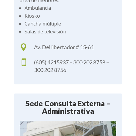
área de menores.
Ambulancia
Kiosko
Cancha múltiple
Salas de televisión

Av. Del libertador # 15-61

(605) 4215937 – 300 202 8758 –
300 202 8756
Sede Consulta Externa –
Administrativa