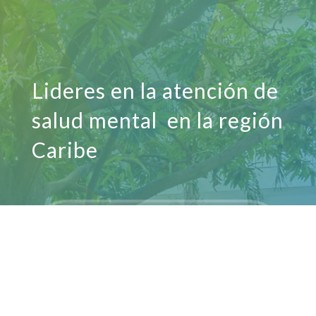
Lideres en la
atención de
salud mental en la región
Caribe

Santa Marta, MAG

Av. Libertador #15-61