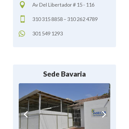

310 315 8858 – 310 262 4789

301 549 1293
Sede Bavaria